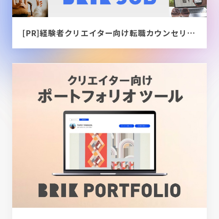
[PR]経験者クリエイター向け転職カウンセリング｜デザイナー / ディレクター / エンジニア