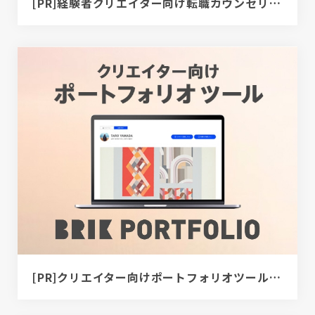
[PR]経験者クリエイター向け転職カウンセリング｜デザイナー / ディレクター / エンジニア
[PR]クリエイター向けポートフォリオツール｜BRIK PORTFOLIO