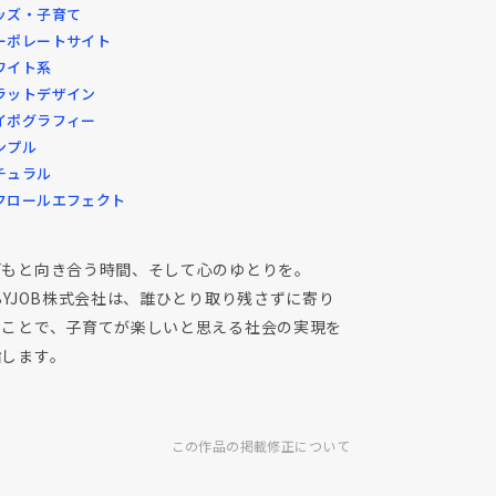
ッズ・子育て
ーポレートサイト
ワイト系
ラットデザイン
イポグラフィー
ンプル
チュラル
クロールエフェクト
どもと向き合う時間、そして心のゆとりを。
BYJOB株式会社は、誰ひとり取り残さずに寄り
うことで、子育てが楽しいと思える社会の実現を
指します。
この作品の掲載修正について