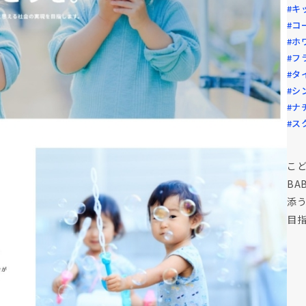
#キ
#コ
#ホ
#フ
#タ
#シ
#ナ
#ス
こ
BA
添
目