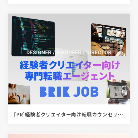
[PR]経験者クリエイター向け転職カウンセリング｜デザイナー / ディレクター / エンジニア