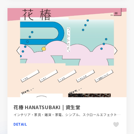
花椿 HANATSUBAKI | 資生堂
インテリア・家具・雑貨・家電、シンプル、スクロールエフェクト、スタイリッシュ、タイポグラフィー、ダイナミック、デザイン・アート・音楽・文芸、ピンク系、ファッション・ビューティー、フラットデザイン、ブラック系 、ベージュ・ゴールド系、ポップ、ポータルサイト、メディアサイト、大きめ写真
DETAIL