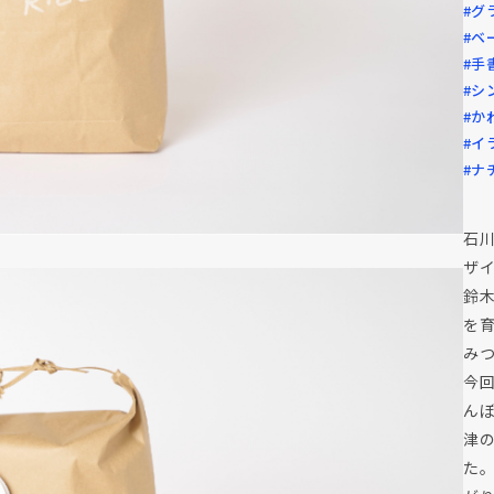
#グ
#ベ
#手
#シ
#か
#イ
#ナ
石
ザ
鈴
を
み
今
ん
津
た