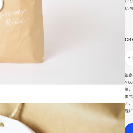
が
い
CR
福島
MO
業、
ます
え、
軽にご