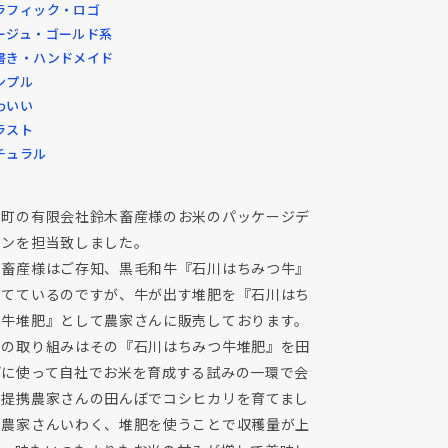
ラフィック・ロゴ
ージュ・ゴールド系
書き・ハンドメイド
ンプル
わいい
ラスト
チュラル
川町の有限会社鈴木畜産様のお米のパッケージデ
インを担当致しました。
木畜産様はご存知、黒毛和牛『石川はちみつ牛』
育てているのですが、牛が出す堆肥を『石川はち
つ牛堆肥』として農家さんに販売しております。
回の取り組みはその『石川はちみつ牛堆肥』を田
ぼに使って自社でお米を育成する試みの一環で会
の提携農家さんの田んぼでコシヒカリを育てまし
。農家さんいわく、堆肥を使うことで収穫量が上