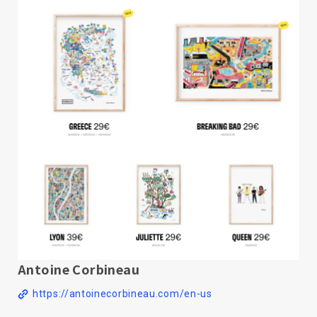
Antoine Corbineau
https://antoinecorbineau.com/en-us