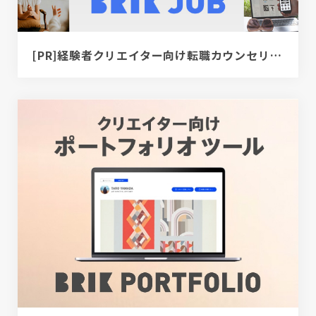
[PR]経験者クリエイター向け転職カウンセリング｜デザイナー / ディレクター / エンジニア