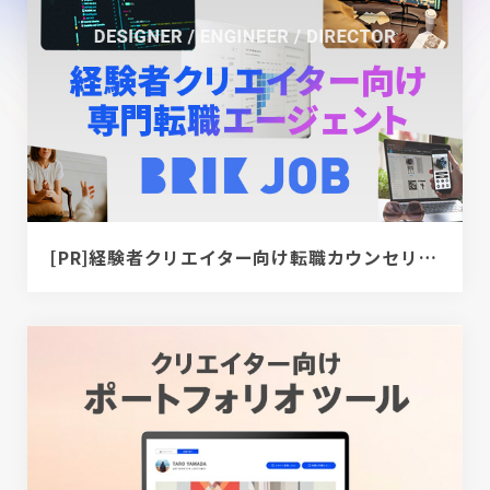
[PR]経験者クリエイター向け転職カウンセリング｜デザイナー / ディレクター / エンジニア