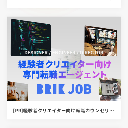
[PR]経験者クリエイター向け転職カウンセリング｜デザイナー / ディレクター / エンジニア