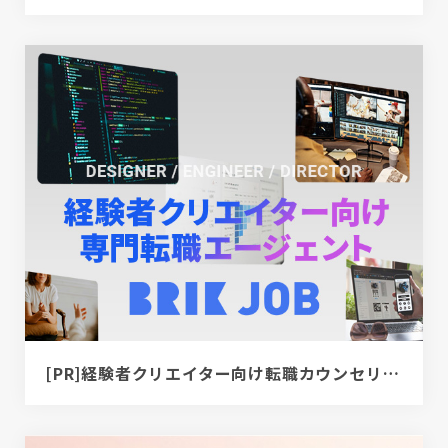
[PR]経験者クリエイター向け転職カウンセリング｜デザイナー / ディレクター / エンジニア