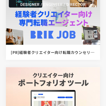
[PR]経験者クリエイター向け転職カウンセリング｜デザイナー / ディレクター / エンジニア