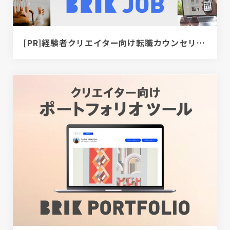
[PR]経験者クリエイター向け転職カウンセリング｜デザイナー / ディレクター / エンジニア