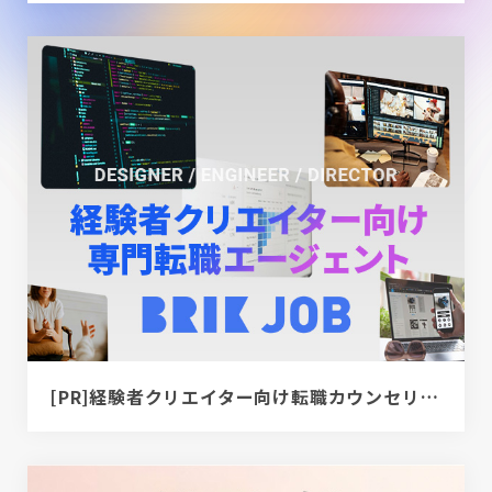
[PR]経験者クリエイター向け転職カウンセリング｜デザイナー / ディレクター / エンジニア