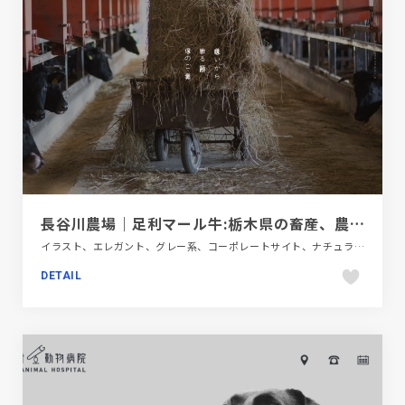
長谷川農場｜足利マール牛:栃木県の畜産、農作物の生産
イラスト、エレガント、グレー系、コーポレートサイト、ナチュラル、ブラック系 、ホワイト系、大きめ写真、第一次産業・SDGs・地方創生、飲料・食品
DETAIL