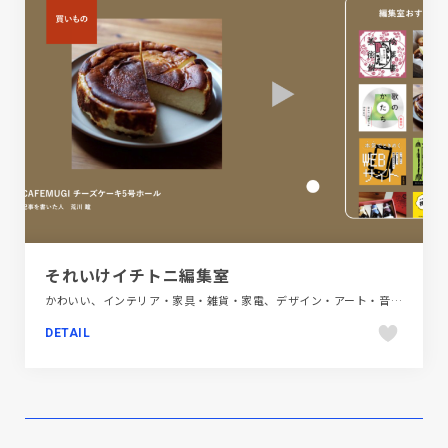
それいけイチトニ編集室
かわいい、インテリア・家具・雑貨・家電、デザイン・アート・音楽・文芸、ナチュラル、パープル系、ピンク系、フラットデザイン、ブラウン系、ブルー系、ベージュ・ゴールド系、ポップ、メディアサイト、モーション多め、レッド系、第一次産業・SDGs・地方創生、飲料・食品
DETAIL