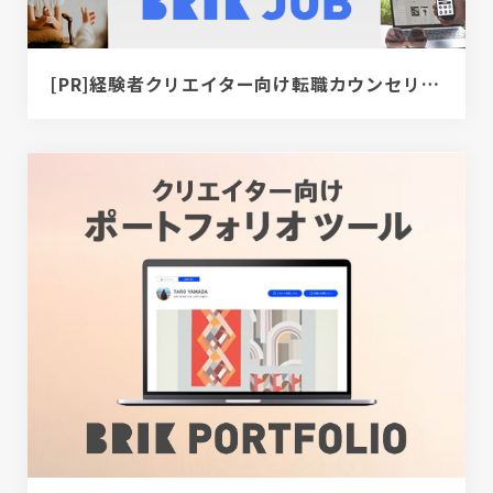
[PR]経験者クリエイター向け転職カウンセリング｜デザイナー / ディレクター / エンジニア