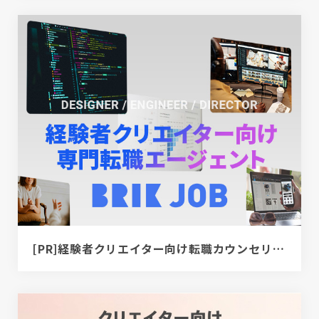
[PR]経験者クリエイター向け転職カウンセリング｜デザイナー / ディレクター / エンジニア