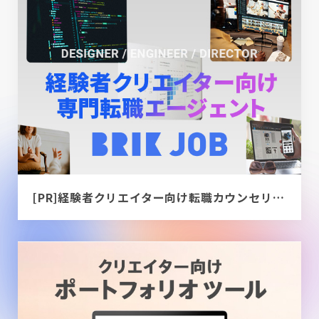
[PR]経験者クリエイター向け転職カウンセリング｜デザイナー / ディレクター / エンジニア