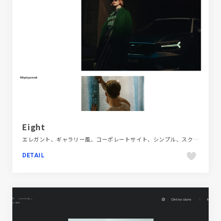
Eight
エレガント、ギャラリー風、コーポレートサイト、シンプル、スクロールエフェクト、スタイリッシュ、タイポグラフィー、ダイナミック、デザイン・アート・音楽・文芸、フラットデザイン、ブランド・サービスサイト、ホワイト系、ポートフォリオ、モーション多め、レッド系、動画が流れる、大きめ写真、海外サイト、自動車・乗り物・交通
DETAIL