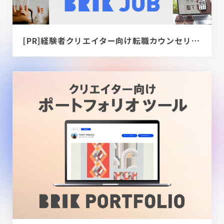
[PR]経験者クリエイター向け転職カウンセリング｜デザイナー / ディレクター / エンジニア