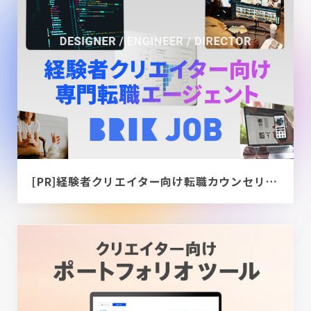
[PR]経験者クリエイター向け転職カウンセリング｜デザイナー / ディレクター / エンジニア