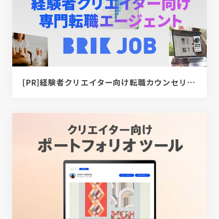
[PR]経験者クリエイター向け転職カウンセリング｜デザイナー / ディレクター / エンジニア