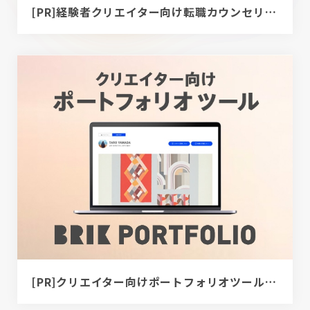
[PR]経験者クリエイター向け転職カウンセリング｜デザイナー / ディレクター / エンジニア
[PR]クリエイター向けポートフォリオツール｜BRIK PORTFOLIO