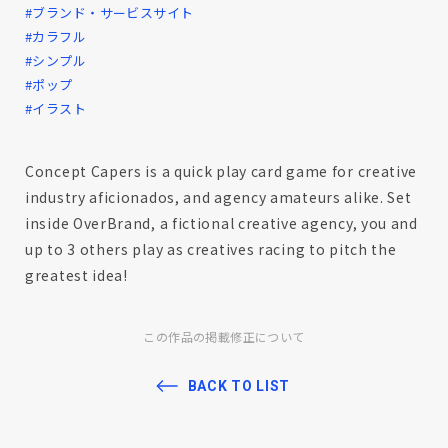
#ブランド・サービスサイト
#カラフル
#シンプル
#ポップ
#イラスト
Concept Capers is a quick play card game for creative
industry aficionados, and agency amateurs alike. Set
inside OverBrand, a fictional creative agency, you and
up to 3 others play as creatives racing to pitch the
greatest idea!
この作品の掲載修正について
BACK TO LIST