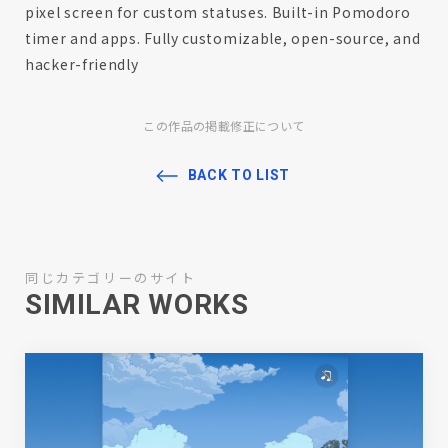
pixel screen for custom statuses. Built-in Pomodoro
timer and apps. Fully customizable, open-source, and
hacker-friendly
この作品の掲載修正について
BACK TO LIST
同じカテゴリーのサイト
SIMILAR WORKS