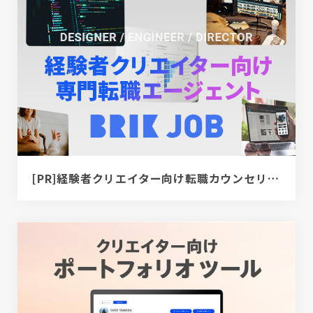
[PR]経験者クリエイター向け転職カウンセリング｜デザイナー / ディレクター / エンジニア