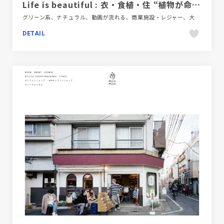
Life is beautiful : 衣・食植・住 “植物が命をまもる衣や家となり、命をつなぐ食となる” by eatrip | ART & GALLERY | GYRE
グリーン系、ナチュラル、動画が流れる、商業施設・レジャー、大きめ写真、施設・店舗サイト
DETAIL