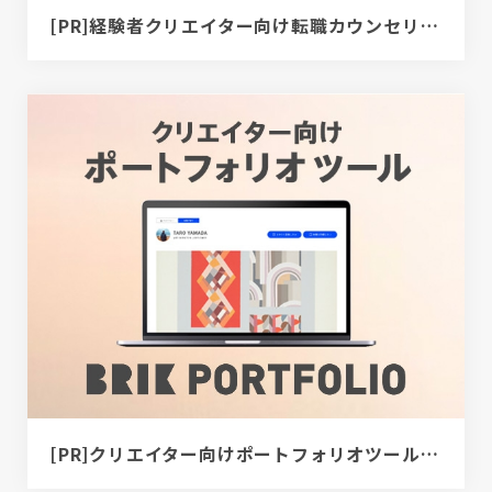
[PR]経験者クリエイター向け転職カウンセリング｜デザイナー / ディレクター / エンジニア
[PR]クリエイター向けポートフォリオツール｜BRIK PORTFOLIO