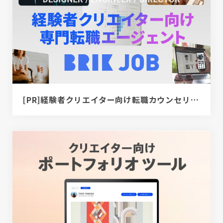
[PR]経験者クリエイター向け転職カウンセリング｜デザイナー / ディレクター / エンジニア