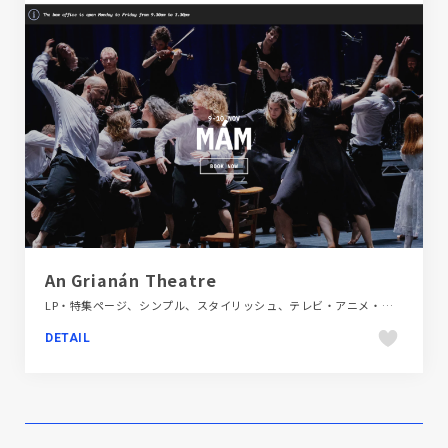
An Grianán Theatre
LP・特集ページ、シンプル、スタイリッシュ、テレビ・アニメ・映画・芸能、デザイン・アート・音楽・文芸、フラットデザイン、ブラック系 、ホワイト系、ポップ、商業施設・レジャー、地域・団体・活動、多言語対応、大きめ写真、施設・店舗サイト、海外サイト
DETAIL