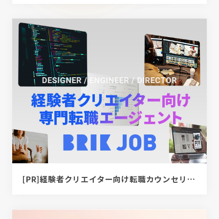
[PR]経験者クリエイター向け転職カウンセリング｜デザイナー / ディレクター / エンジニア