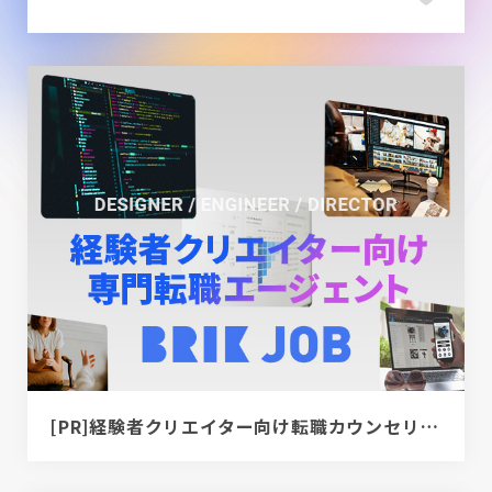
[PR]経験者クリエイター向け転職カウンセリング｜デザイナー / ディレクター / エンジニア