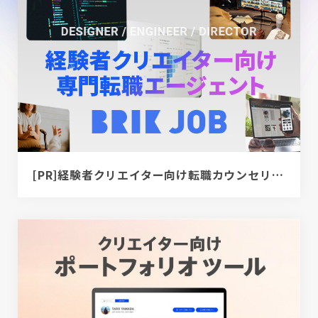
[PR]経験者クリエイター向け転職カウンセリング｜デザイナー / ディレクター / エンジニア