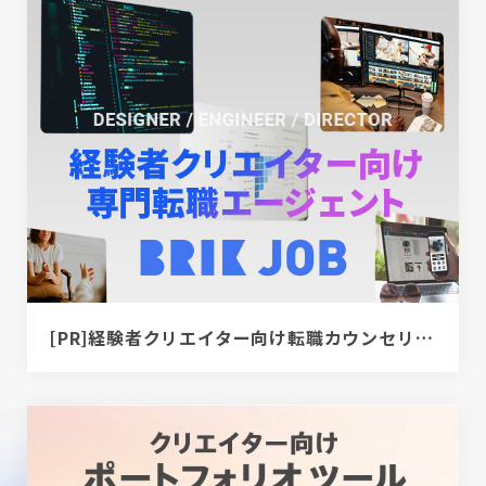
[PR]経験者クリエイター向け転職カウンセリング｜デザイナー / ディレクター / エンジニア