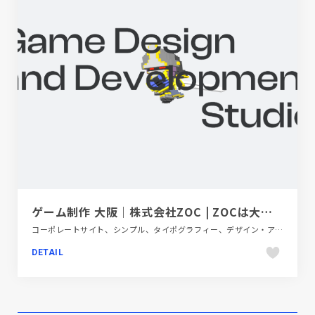
ゲーム制作 大阪｜株式会社ZOC | ZOCは大阪のゲーム制作会社です。一括受注が可能な、インディ規模から中型案件までのゲーム開発を得意としております。楽しく悩みながらも妥協はせず、自分たちのゲームで世界に影響を与えていきたい。そんなことを思い描き、ZOC
コーポレートサイト、シンプル、タイポグラフィー、デザイン・アート・音楽・文芸、ベージュ・ゴールド系、ポップ
DETAIL