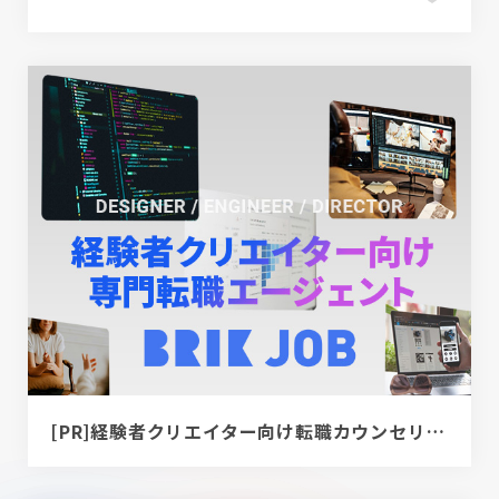
[PR]経験者クリエイター向け転職カウンセリング｜デザイナー / ディレクター / エンジニア