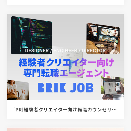
[PR]経験者クリエイター向け転職カウンセリング｜デザイナー / ディレクター / エンジニア