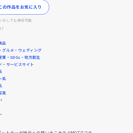
この作品をお気に入り
ンなしでも保存可能
07
食品
・グルメ・ウェディング
産業・SDGs・地方創生
ド・サービスサイト
系
ー系
系
写真
い
ト
パートナーが地元への想いをこめたJIMOTOフラ