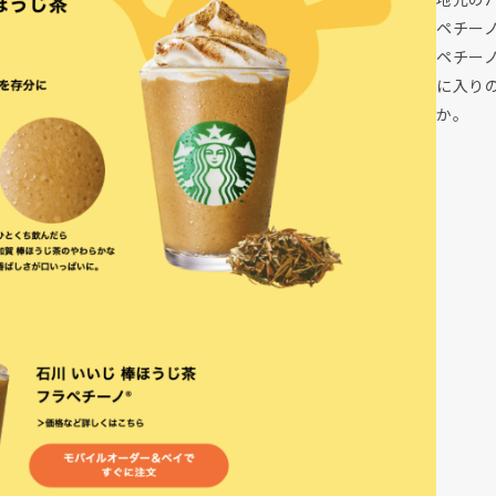
ペチーノ
ペチー
に入りの
か。