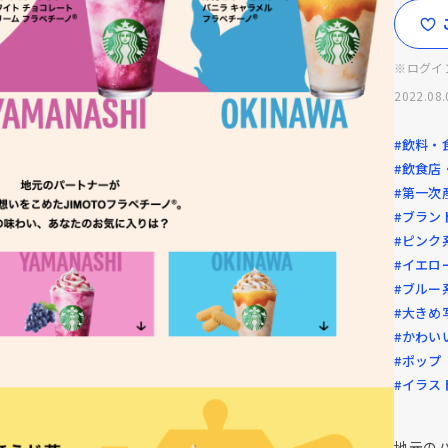
※ログイ
2022.08.
#飲料・
#飲食店
#第一次
#ブラン
#ピンク
#イエロ
#ブルー
#大きめ
#かわい
#ポップ
#イラス
地元の