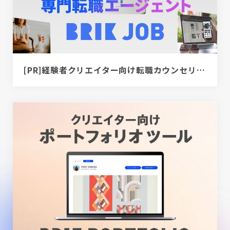
[PR]経験者クリエイター向け転職カウンセリング｜デザイナー / ディレクター / エンジニア