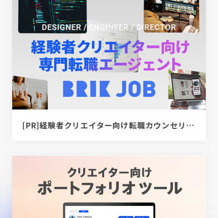
[PR]経験者クリエイター向け転職カウンセリング｜デザイナー / ディレクター / エンジニア