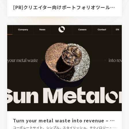
[PR]クリエイター向けポートフォリオツール｜BRIK PORTFOLIO
Turn your metal waste into revenue – Sun Metalon
コーポレートサイト、シンプル、スタイリッシュ、テクノロジー・サイエンス、フラットデザイン、ブラック系