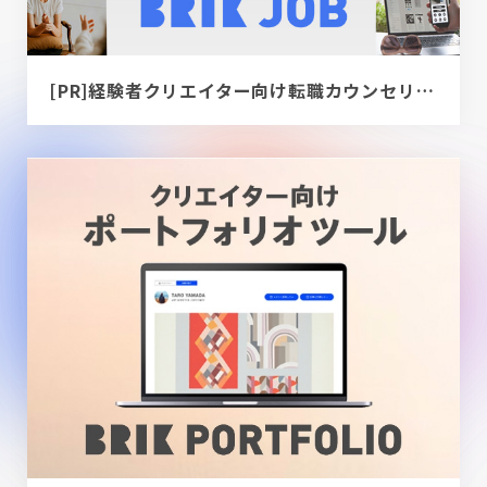
[PR]経験者クリエイター向け転職カウンセリング｜デザイナー / ディレクター / エンジニア