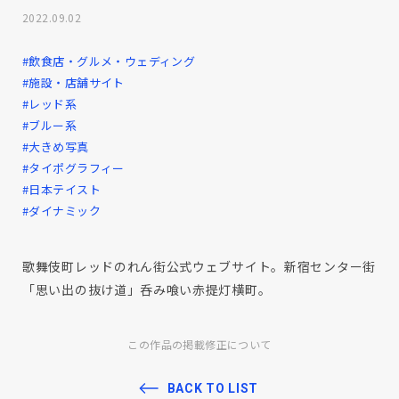
2022.09.02
#飲食店・グルメ・ウェディング
#施設・店舗サイト
#レッド系
#ブルー系
#大きめ写真
#タイポグラフィー
#日本テイスト
#ダイナミック
歌舞伎町レッドのれん街公式ウェブサイト。新宿センター街
「思い出の抜け道」呑み喰い赤提灯横町。
この作品の掲載修正について
BACK TO LIST