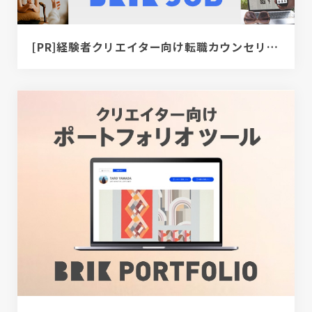
[PR]経験者クリエイター向け転職カウンセリング｜デザイナー / ディレクター / エンジニア