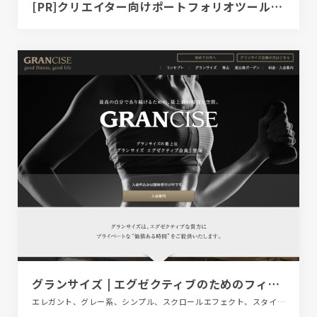
[PR]クリエイター向けポートフォリオツール｜BRIK PORTFOLIO
グランサイズ | エグゼクティブのためのフィットネスクラブ
エレガント、グレー系、シンプル、スクロールエフェクト、スタイリッシュ、スポーツ・アウトドア、ダイナミック、ブラック系 、ブランド・サービスサイト、ベージュ・ゴールド系、モーション多め、医療・ヘルスケア、大きめ写真