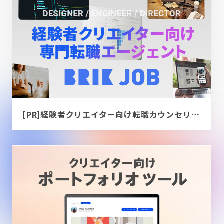
[PR]経験者クリエイター向け転職カウンセリング｜デザイナー / ディレクター / エンジニア