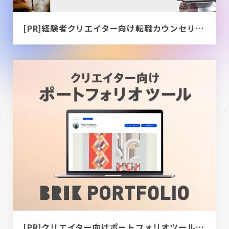
[PR]経験者クリエイター向け転職カウンセリング｜デザイナー / ディレクター / エンジニア
[PR]クリエイター向けポートフォリオツール｜BRIK PORTFOLIO