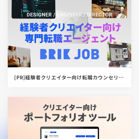
[PR]経験者クリエイター向け転職カウンセリング｜デザイナー / ディレクター / エンジニア