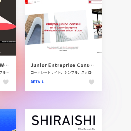
「YOUNG TALENT SHOWCASE こんな若手がいたなんて」
Junior Entreprise Conseil | emlyon junior conseil
LP・特集ページ、イエロー系、シンプル、デザイン・アート・音楽・文芸、ピンク系、フラットデザイン、ブラック系
コーポレートサイト、シンプル、スクロールエフェクト、スタイリッシュ、タイポグラフィー、ナチュラル、ホワイト系、モーション多め、レッド系、大きめ写真、教育・学校、海外サイト、金融・法律・人材・専門職
DETAIL