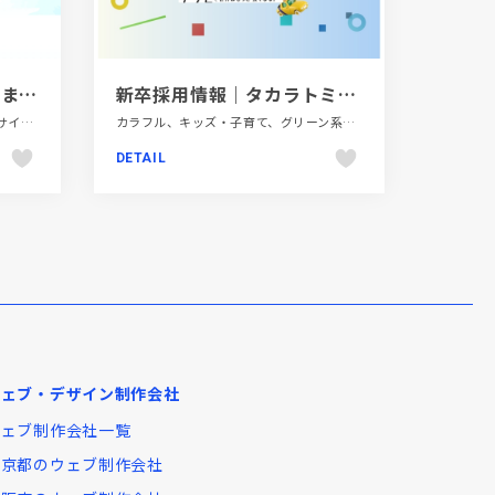
ハイブリッドホーム｜ 住まいの総合リフォーム・サービス
新卒採用情報｜タカラトミーグループ
イラスト、カラフル、コーポレートサイト、スクロールエフェクト、ポップ、建設・住宅・不動産
カラフル、キッズ・子育て、グリーン系、シンプル、スクロールエフェクト、スタイリッシュ、ナチュラル、ピンク系、ブルー系、ホワイト系、モーション多め、大きめ写真、新卒・中途採用サイト、金融・法律・人材・専門職
DETAIL
ウェブ・デザイン制作会社
ウェブ制作会社一覧
東京都のウェブ制作会社