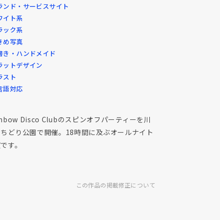
ランド・サービスサイト
ワイト系
ラック系
きめ写真
書き・ハンドメイド
ラットデザイン
ラスト
言語対応
inbow Disco Clubのスピンオフパーティーを川
市ちどり公園で開催。18時間に及ぶオールナイト
演です。
この作品の掲載修正について