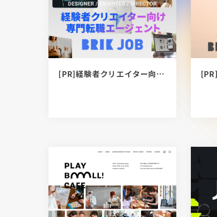
[PR]経験者クリエイター向け転職カウンセリング｜デザイナー / ディレクター / エンジニア