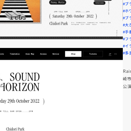
#ブ
#ホ
#ブ
#大
#手
#フ
#イ
#多
Ra
崎
公