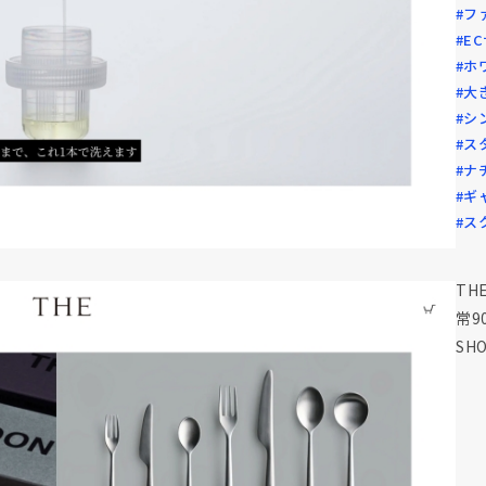
#フ
#E
#ホ
#大
#シ
#ス
#ナ
#ギ
#ス
TH
常9
SH