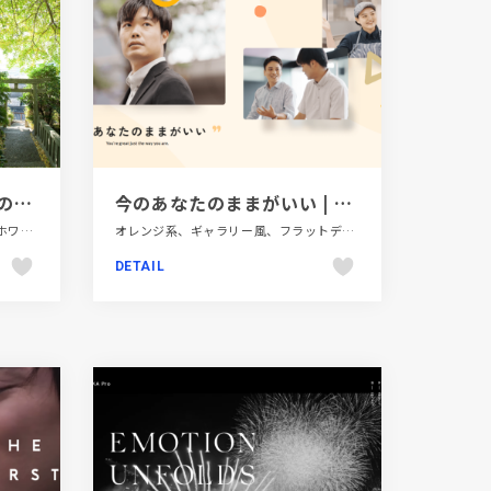
100%自社天然醸造 龍神の醤油蔵 梶田商店
今のあなたのままがいい | 𠮷野家採用サイト
コーポレートサイト、ナチュラル、ホワイト系、大きめ写真、日本テイスト、飲食店・グルメ・ウェディング
オレンジ系、ギャラリー風、フラットデザイン、ポップ、新卒・中途採用サイト、飲食店・グルメ・ウェディング
DETAIL