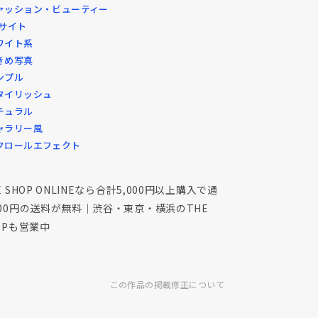
ァッション・ビューティー
Cサイト
ワイト系
きめ写真
ンプル
タイリッシュ
チュラル
ャラリー風
クロールエフェクト
E SHOP ONLINEなら合計5,000円以上購入で通
00円の送料が無料｜渋谷・東京・横浜のTHE
OPも営業中
この作品の掲載修正について