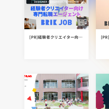
[PR]経験者クリエイター向け転職カウンセリング｜デザイナー / ディレクター / エンジニア