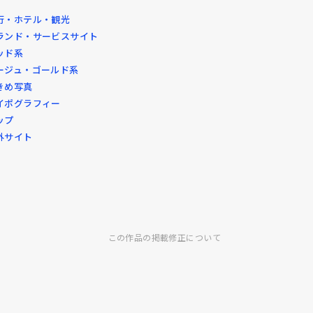
行・ホテル・観光
ランド・サービスサイト
ッド系
ージュ・ゴールド系
きめ写真
イポグラフィー
ップ
外サイト
この作品の掲載修正について