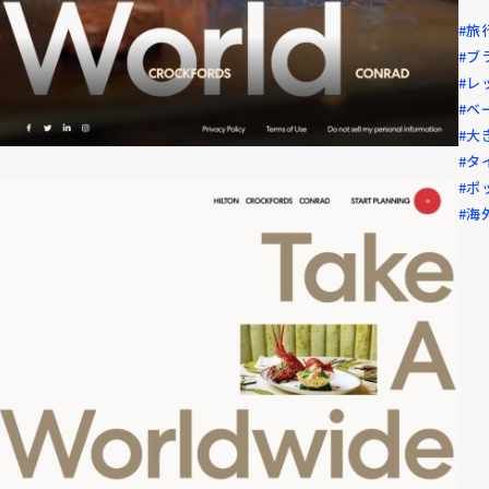
#旅
#ブ
#レ
#ベ
#大
#タ
#ポ
#海