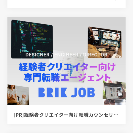
[PR]経験者クリエイター向け転職カウンセリング｜デザイナー / ディレクター / エンジニア