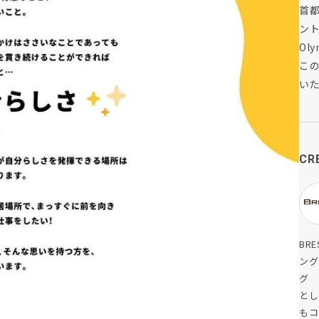
首
ン
Ol
こ
い
CR
BR
ング
グ 
とし
もコ