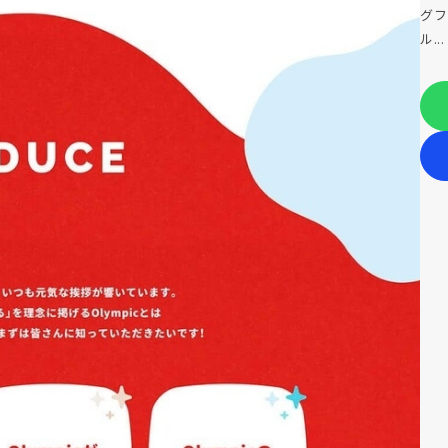
グフ
ル...