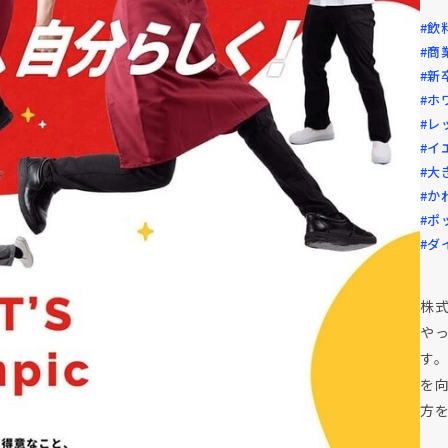
#飲
#商
#新
#ホ
#レ
#イ
#大
#か
#ポ
#ダ
株式
や
す
を
方