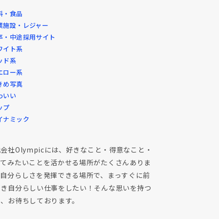
料・食品
業施設・レジャー
卒・中途採用サイト
ワイト系
ッド系
エロー系
きめ写真
わいい
ップ
イナミック
会社Olympicには、好きなこと・得意なこと・
ってみたいことを活かせる場所がたくさんありま
。自分らしさを発揮できる場所で、まっすぐに前
向き自分らしい仕事をしたい！そんな思いを持つ
を、お待ちしております。