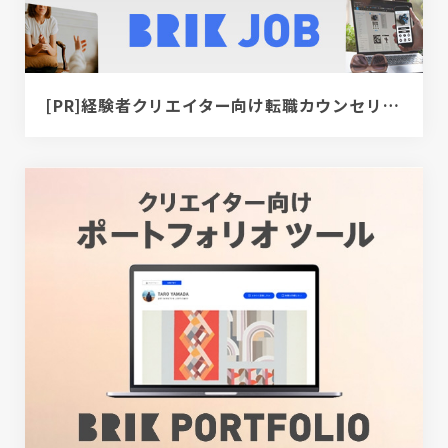
[PR]経験者クリエイター向け転職カウンセリング｜デザイナー / ディレクター / エンジニア