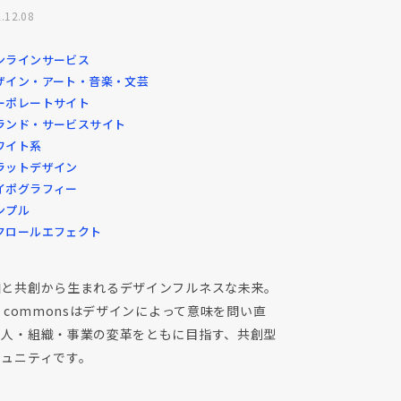
.12.08
ンラインサービス
ザイン・アート・音楽・文芸
ーポレートサイト
ランド・サービスサイト
ワイト系
ラットデザイン
イポグラフィー
ンプル
クロールエフェクト
加と共創から生まれるデザインフルネスな未来。
X commonsはデザインによって意味を問い直
、人・組織・事業の変革をともに目指す、共創型
ミュニティです。