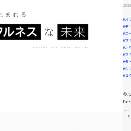
2022
#オ
#デ
#コ
#ブ
#ホ
#フ
#タ
#シ
#ス
参
De
し
コ