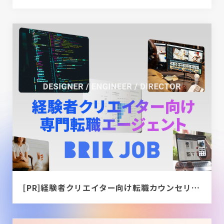
[PR]経験者クリエイター向け転職カウンセリング｜デザイナー / ディレクター / エンジニア