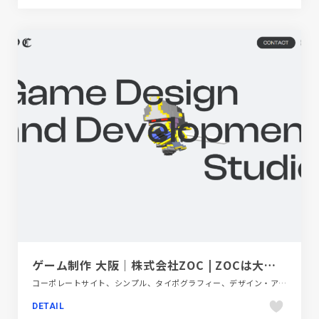
ゲーム制作 大阪｜株式会社ZOC | ZOCは大阪のゲーム制作会社です。一括受注が可能な、インディ規模から中型案件までのゲーム開発を得意としております。楽しく悩みながらも妥協はせず、自分たちのゲームで世界に影響を与えていきたい。そんなことを思い描き、ZOC
コーポレートサイト、シンプル、タイポグラフィー、デザイン・アート・音楽・文芸、ベージュ・ゴールド系、ポップ
DETAIL