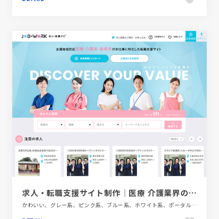
求人・転職支援サイト制作｜医療 介護業界のJOB x WORK
かわいい、グレー系、ピンク系、ブルー系、ホワイト系、ポータルサイト、大きめ写真、金融・法律・人材・専門職