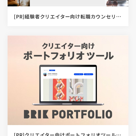
[PR]経験者クリエイター向け転職カウンセリング｜デザイナー / ディレクター / エンジニア
[PR]クリエイター向けポートフォリオツール｜BRIK PORTFOLIO