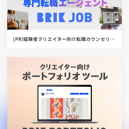
[PR]経験者クリエイター向け転職カウンセリング｜デザイナー / ディレクター / エンジニア