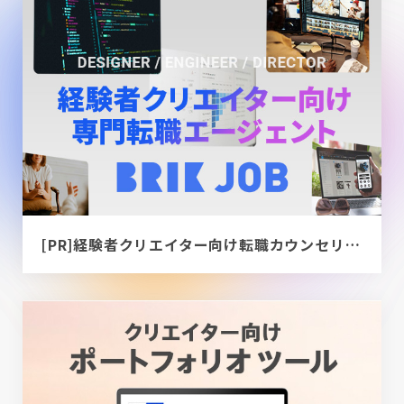
[PR]経験者クリエイター向け転職カウンセリング｜デザイナー / ディレクター / エンジニア