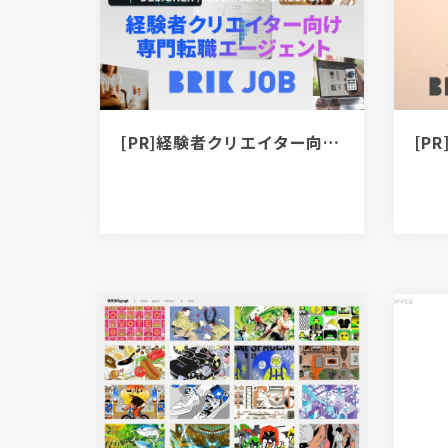
[PR]経験者クリエイター向け転職カウンセリング｜デザイナー / ディレクター / エンジニア