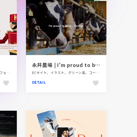
永井農場 | I'm proud to be a ... farmer.
ECサイト、カラフル、スクロールエフェクト、ダイナミック、ファッション・ビューティー、モーション多め、動画が流れる、海外サイト
ECサイト、イラスト、グリーン系、コーポレートサイト、シンプル、スクロールエフェクト、ナチュラル、フラットデザイン、ブランド・サービスサイト、ベージュ・ゴールド系、ポップ、動画が流れる、大きめ写真、第一次産業・SDGs・地方創生、飲料・食品
DETAIL