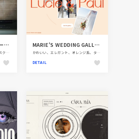
株式会社サンワカンパニーは、株式会社ミラタップへ
MARIE'S WEDDING GALLERY
エレガント、コーポレートサイト、スクロールエフェクト、デザイン・アート・音楽・文芸、ホワイト系、大きめ写真
かわいい、エレガント、オレンジ系、タイポグラフィー、デザイン・アート・音楽・文芸、ナチュラル、ピンク系、ベージュ・ゴールド系、ポートフォリオ、大きめ写真、海外サイト、飲食店・グルメ・ウェディング
DETAIL