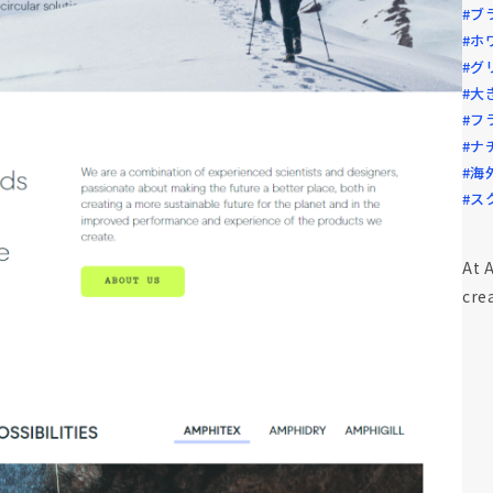
#ブ
#ホ
#グ
#大
#フ
#ナ
#海
#ス
At 
cre