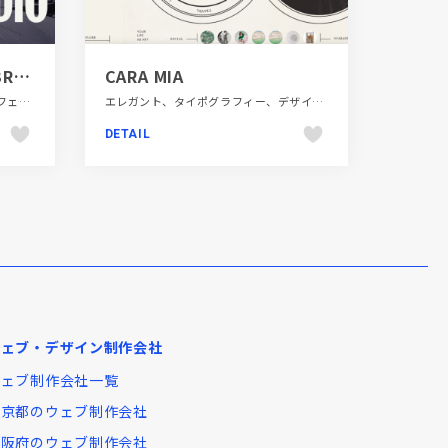
SOPHIE.STUDIO - [ A BRAND, DIGITAL EXPERIENCE, MOTION STUDIO ]
CARA MIA
コーポレートサイト、スクロールエフェクト、スタイリッシュ、タイポグラフィー、ダイナミック、デザイン・アート・音楽・文芸、ブラック系 、ポートフォリオ、モーション多め
エレガント、タイポグラフィー、デザイン・アート・音楽・文芸、ナチュラル、ブラック系 、ブランド・サービスサイト、ベージュ・ゴールド系、ポートフォリオ、大きめ写真、海外サイト、飲食店・グルメ・ウェディング
DETAIL
ウェブ・デザイン制作会社
ウェブ制作会社一覧
東京都のウェブ制作会社
大阪府のウェブ制作会社