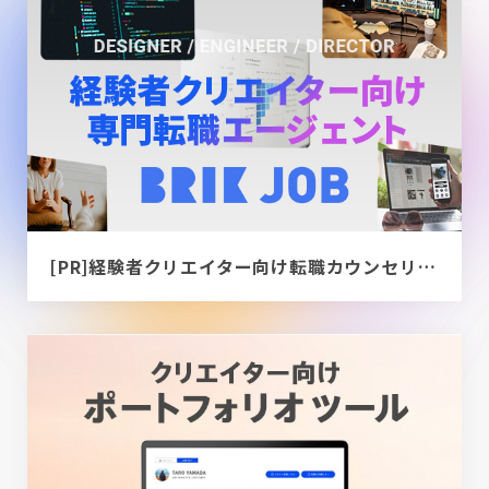
[PR]経験者クリエイター向け転職カウンセリング｜デザイナー / ディレクター / エンジニア