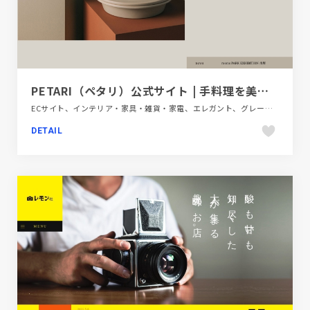
PETARI（ペタリ）公式サイト | 手料理を美味しく、美しく。
ECサイト、インテリア・家具・雑貨・家電、エレガント、グレー系、シンプル、スクロールエフェクト、スタイリッシュ、パープル系、ブラウン系、ブランド・サービスサイト、ベージュ・ゴールド系、モーション多め、多言語対応、大きめ写真、飲料・食品
DETAIL