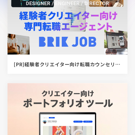
[PR]経験者クリエイター向け転職カウンセリング｜デザイナー / ディレクター / エンジニア